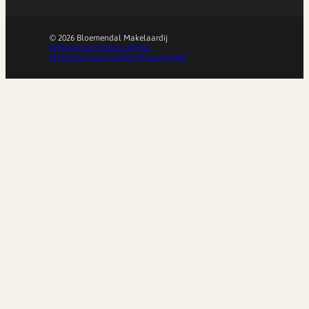
© 2026 Bloemendal Makelaardij
Website door Demas Digital
Algemene voorwaarden
Privacybeleid