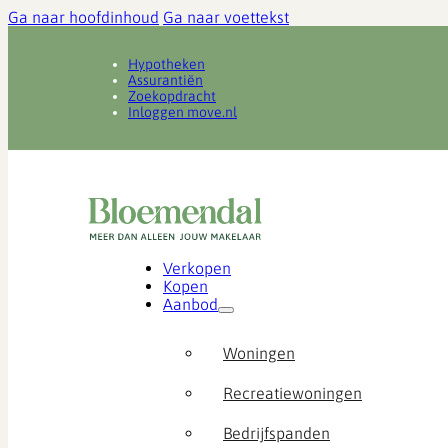
Ga naar hoofdinhoud
Ga naar voettekst
Hypotheken
Assurantiën
Zoekopdracht
Inloggen move.nl
Verkopen
Kopen
Aanbod
Woningen
Recreatiewoningen
Bedrijfspanden