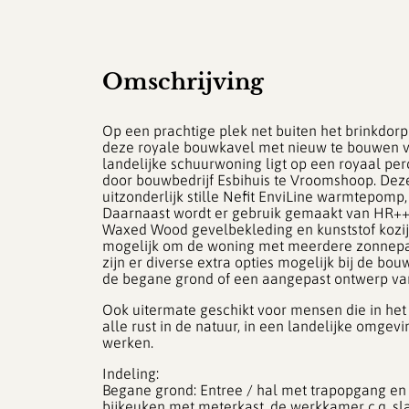
Omschrijving
Op een prachtige plek net buiten het brinkdor
deze royale bouwkavel met nieuw te bouwen 
landelijke schuurwoning ligt op een royaal pe
door bouwbedrijf Esbihuis te Vroomshoop. Dez
uitzonderlijk stille Nefit EnviLine warmtepomp
Daarnaast wordt er gebruik gemaakt van HR++
Waxed Wood gevelbekleding en kunststof kozijn
mogelijk om de woning met meerdere zonnepan
zijn er diverse extra opties mogelijk bij de b
de begane grond of een aangepast ontwerp va
Ook uitermate geschikt voor mensen die in he
alle rust in de natuur, in een landelijke omgev
werken.
Indeling:
Begane grond: Entree / hal met trapopgang en to
bijkeuken met meterkast, de werkkamer c.q. 