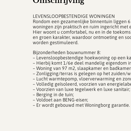
Omschrijving
LEVENSLOOPBESTENDIGE WONINGEN
Rondom een gezamenlijke binnentuin liggen 6
woningen zijn praktisch en ruim ingericht met
Hier woont u comfortabel, nu en in de toekoms
en groen karakter, waardoor ontmoeting en so
worden gestimuleerd.
Bijzonderheden bouwnummer 8:
– Levensloopbestendige hoekwoning op een ka
– Hierbij komt 1/6e deel mandelig eigendom in
– Woning van 97 m2, slaapkamer en badkamer
– Zonligging/terras is gelegen op het zuiden/w
– Lucht warmtepomp, vloerverwarming en zon
– Volledig geïsoleerd, voorzien van energielabe
– Voorzien van luxe tegelwerk en luxe sanitair;
– Berging in de tuin;
– Voldoet aan BENG-eisen;
– Er wordt gebouwd met Woningborg garantie.