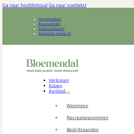
Ga naar hoofdinhoud
Ga naar voettekst
Hypotheken
Assurantiën
Zoekopdracht
Inloggen move.nl
Verkopen
Kopen
Aanbod
Woningen
Recreatiewoningen
Bedrijfspanden