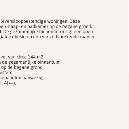
 levensloopbestendige woningen. Deze
 een slaap- en badkamer op de begane grond.
t. De gezamenlijke binnentuin krijgt een open
ciale cohesie op een vanzelfsprekende manier
vel van circa 144 m2;
 de gezamenlijke binnentuin;
 op de begane grond;
esten;
nepanelen aanwezig;
l A(++);