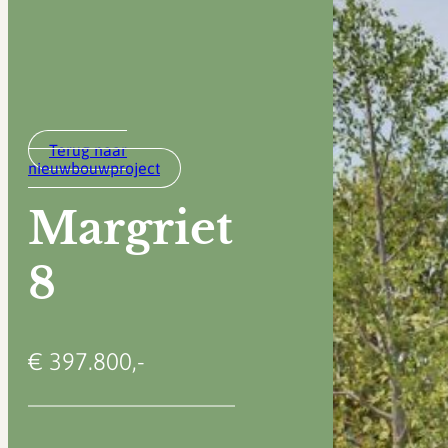
Terug naar
nieuwbouwproject
Margriet
8
€ 397.800,-