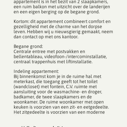
appartement is in het bezit van 2 slaapkamers,
een ruim balkon met uitzicht over de landerijen
en een eigen berging op de begane grond.
Kortom: dit appartement combineert comfort en
gezelligheid met de charme van het dorpse
leven. Hebben wij u nieuwsgierig gemaakt, neem
dan contact op met ons kantoor.
Begane grond:
Centrale entree met postvakken en
bellentableau, videofoon-/intercominstallatie,
centraal trappenhuis met liftinstallatie.
Indeling appartement:
Bij binnenkomst kom je in de ruime hal met
meterkast, die toegang geeft tot het toilet
(wandcloset) met fontein, C.V. ruimte met
aansluiting voor de wasmachine- en droger,
badkamer, de twee slaapkamers en de
woonkamer. De ruime woonkamer met open
keuken is voorzien van een zit- en eetgedeelte.
Het zitgedeelte is voorzien van een moderne
inbouw (gas)haard, die de woonkamer heerlijk
verwarmt tijdens koudere avonden en zorgt voor