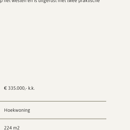
op het westen en is uitgerust met twee praktische
e praktische bergingen;
zwembad, sporthal, bibliotheek, centrum en
€ 335.000,- k.k.
Hoekwoning
224 m2