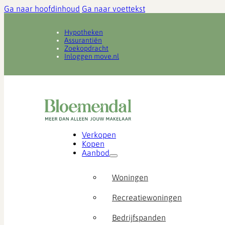
Ga naar hoofdinhoud
Ga naar voettekst
Hypotheken
Assurantiën
Zoekopdracht
Inloggen move.nl
Verkopen
Kopen
Aanbod
Woningen
Recreatiewoningen
Bedrijfspanden