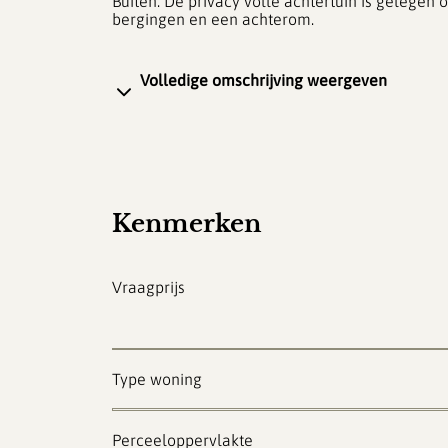
Buiten: De privacy volle achtertuin is gelegen 
bergingen en een achterom.
Bijzonderheden:
– Hoekwoning nabij het centrum van Ommen;
Volledige omschrijving weergeven
– Op een geliefde locatie;
– Gelegen op een kavel van 224 m²;
– Drie slaapkamers aanwezig;
– Achtertuin met veel privacy, achterom en twe
– Goede ligging t.o.v. scholen, supermarkten, 
andere voorzieningen.
Kenmerken
Vraagprijs
Type woning
Perceeloppervlakte