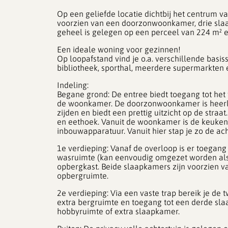
Op een geliefde locatie dichtbij het centrum
voorzien van een doorzonwoonkamer, drie sl
geheel is gelegen op een perceel van 224 m² en
Een ideale woning voor gezinnen!
Op loopafstand vind je o.a. verschillende basi
bibliotheek, sporthal, meerdere supermarkte
Indeling:
Begane grond: De entree biedt toegang tot het 
de woonkamer. De doorzonwoonkamer is heerlij
zijden en biedt een prettig uitzicht op de straat
en eethoek. Vanuit de woonkamer is de keuken 
inbouwapparatuur. Vanuit hier stap je zo de acht
1e verdieping: Vanaf de overloop is er toegang
wasruimte (kan eenvoudig omgezet worden al
opbergkast. Beide slaapkamers zijn voorzien va
opbergruimte.
2e verdieping: Via een vaste trap bereik je de
extra bergruimte en toegang tot een derde sla
hobbyruimte of extra slaapkamer.