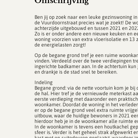
Omschrijving
Ben jij op zoek naar een leuke gezinswoning 
de Vuurdoornstraat precies wat je zoekt! De woni
achterzijde uitgebouwd en tussen 2021 en 20
Zo is er onder andere een nieuwe keuken en e
woning voorzien van extra vloerisolatie en 13 
de energielasten zorgt!
Op de begane grond tref je een ruime woonkame
vinden. Verdeeld over de twee verdiepingen tref
ingerichte badkamer aan. In de achtertuin kun 
en drankje is de stad snel te bereiken.
Indeling
Begane grond: via de nette voortuin kom je bij
de hal. Hier tref je de vernieuwde meterkast a
eerste verdieping met daaronder een praktische
woonkamer. Doordat de woning in het verleden 
er op de begane grond veel extra ruimte vrijge
uitbouw, waar de huidige bewoners in 2021 e
hierdoor heb je in de woonkamer alle ruimte en
In de woonkamer is tevens een houtkachel gep
sfeer is. Verder is het geheel strak afgewerkt
kast met en-suitedeuren geplaatst, waardoor je