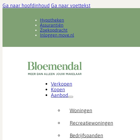
Ga naar hoofdinhoud
Ga naar voettekst
Hypotheken
Assurantiën
Zoekopdracht
Inloggen move.nl
Verkopen
Kopen
Aanbod
Woningen
Recreatiewoningen
Bedrijfspanden