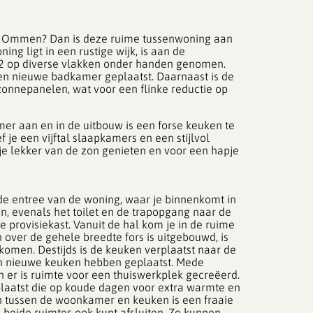
in Ommen? Dan is deze ruime tussenwoning aan
ng ligt in een rustige wijk, is aan de
22 op diverse vlakken onder handen genomen.
en nieuwe badkamer geplaatst. Daarnaast is de
zonnepanelen, wat voor een flinke reductie op
r aan en in de uitbouw is een forse keuken te
 je een vijftal slaapkamers en een stijlvol
je lekker van de zon genieten en voor een hapje
 de entree van de woning, waar je binnenkomt in
an, evenals het toilet en de trapopgang naar de
 provisiekast. Vanuit de hal kom je in de ruime
over de gehele breedte fors is uitgebouwd, is
komen. Destijds is de keuken verplaatst naar de
en nieuwe keuken hebben geplaatst. Mede
 er is ruimte voor een thuiswerkplek gecreëerd.
laatst die op koude dagen voor extra warmte en
 en tussen de woonkamer en keuken is een fraaie
 beide ruimtes ook kunt afsluiten. Zo kunnen