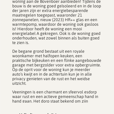
woning aan de Bovenboer aanbieden! Tijdens de
bouw is de woning goed geïsoleerd en in de loop
der jaren zijn er extra energiebesparende
maatregelen toegepast, waaronder 21
zonnepanelen, nieuw (2023) HR++ glas en een
warmtepomp, waardoor de woning ook gasloos
is! Hierdoor heeft de woning een mooi
energielabel A gekregen. Ook is de woning goed
onderhouden, wat zowel binnen als buiten goed
te zien is.
De begane grond bestaat uit een royale
woonkamer met halfopen keuken, een
praktische bijkeuken en een flinke aangebouwde
garage met bergzolder voor extra opbergruimte.
Op de oprit voor de woning kun je meerder
auto’s kwijt en in de achtertuin kun je in alle
privacy genieten van de rust en het weidse
uitzicht.
Veeningen is een charmant en sfeervol esdorp
waar rust en een actieve gemeenschap hand in
hand gaan. Het dorp staat bekend om zijn
gastvrijheid, het bloeiende verenigingsleven en
de prachtige groene omgeving. De ligging is