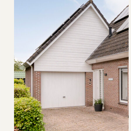
een nette voortuin met een strak gazon en
diverse beplanting. Het gazon loopt aan de
andere zijde naast de woning door naar
achteren. De achtertuin is een heerlijke plek om
volop te kunnen genieten van het buitenleven.
Hier tref je strakke gazons, diverse beplanting en
een praktische houten berging aan. Ook is hier
de buitenunit van de warmtepomp geplaatst,
evenals een grote overkapping. Het weidse
uitzicht brengt ook veel privacy met zich mee.
Hier kun je dus helemaal tot rust komen!
Bijzonderheden:
– Perceeloppervlakte 611 m2;
– Woonoppervlakte 115 m2;
– Goed onderhouden vrijstaande woning;
– 21 zonnepanelen en warmtepomp;
– Energielabel A;
– Veel privacy en weids uitzicht achter;
– Eigen oprit en grote garage met vliering.