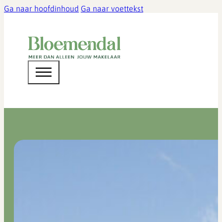
Ga naar hoofdinhoud
Ga naar voettekst