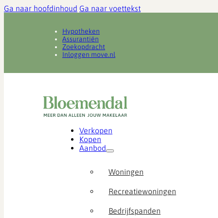
Ga naar hoofdinhoud
Ga naar voettekst
Hypotheken
Assurantiën
Zoekopdracht
Inloggen move.nl
Verkopen
Kopen
Aanbod
Woningen
Recreatiewoningen
Bedrijfspanden