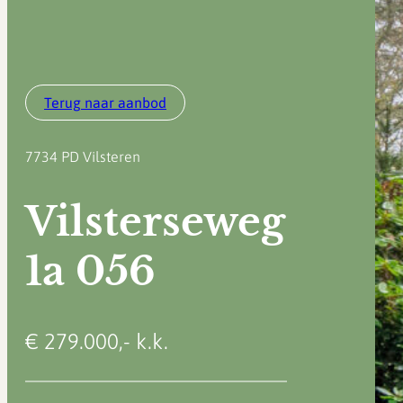
Terug naar aanbod
7734 PD
Vilsteren
Vilsterseweg
1a 056
€ 279.000,- k.k.