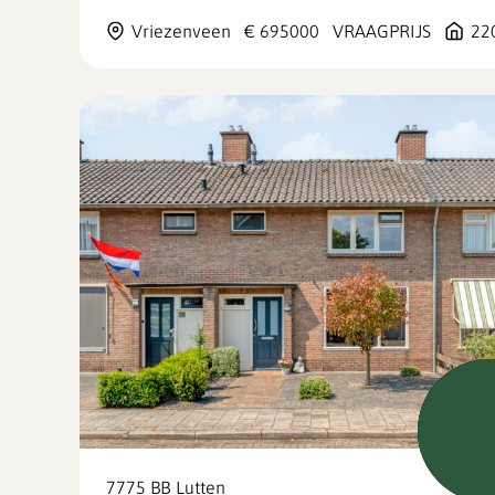
Vriezenveen
€ 695000
VRAAGPRIJS
22
Verk
7775 BB
Lutten