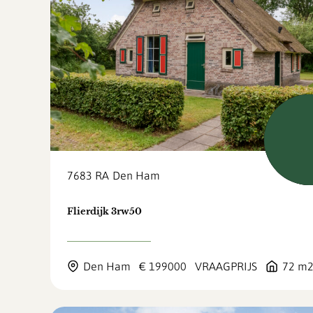
Beschi
7683 RA
Den Ham
Flierdijk 3rw50
Den Ham
€ 199000
VRAAGPRIJS
72 m