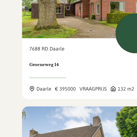
Verk
7688 RD
Daarle
Groeneweg 14
Daarle
€ 395000
VRAAGPRIJS
132 m2