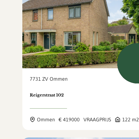
Verkoch
voorb
7731 ZV
Ommen
Reigerstraat 102
Ommen
€ 419000
VRAAGPRIJS
122 m2