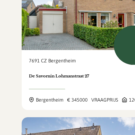
Verkoch
voorb
7691 CZ
Bergentheim
De Savornin Lohmanstraat 27
Bergentheim
€ 345000
VRAAGPRIJS
12