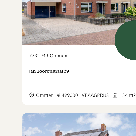
Nie
7731 MR
Ommen
Jan Tooropstraat 59
Ommen
€ 499000
VRAAGPRIJS
134 m2