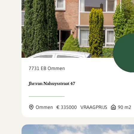
Verk
7731 EB
Ommen
Jhr.van Nahuysstraat 47
Ommen
€ 335000
VRAAGPRIJS
90 m2