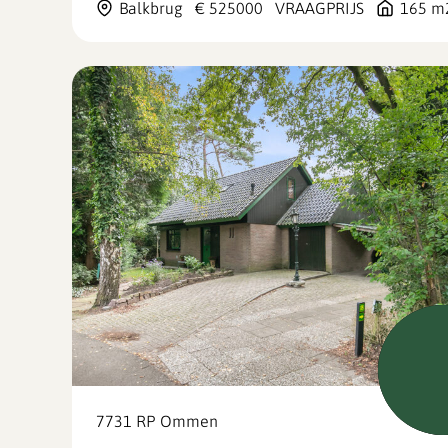
Balkbrug
€ 525000
VRAAGPRIJS
165 m
Nie
7731 RP
Ommen