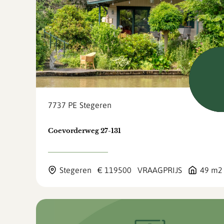
Verk
7737 PE
Stegeren
Coevorderweg 27-131
Stegeren
€ 119500
VRAAGPRIJS
49 m2