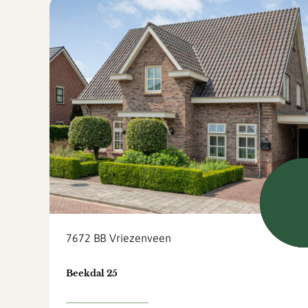
Verk
7672 BB
Vriezenveen
Beekdal 25