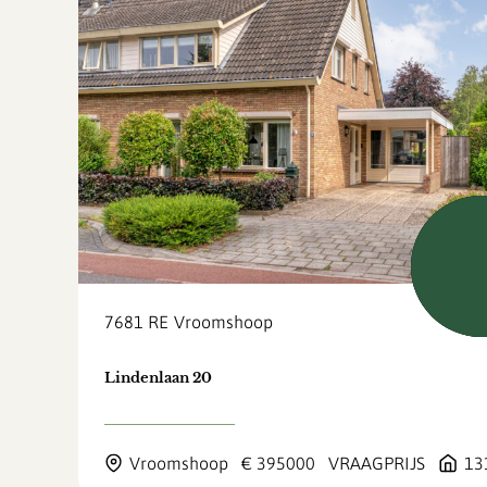
Verk
7681 RE
Vroomshoop
Lindenlaan 20
Vroomshoop
€ 395000
VRAAGPRIJS
13