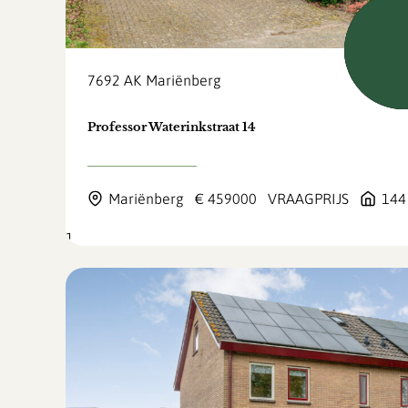
Aange
Beschi
pri
7692 AK
Mariënberg
Professor Waterinkstraat 14
Mariënberg
€ 459000
VRAAGPRIJS
144
1