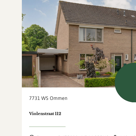
Verkoch
voorb
7731 WS
Ommen
Violenstraat 112