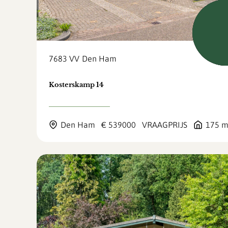
Beschi
7683 VV
Den Ham
Kosterskamp 14
Den Ham
€ 539000
VRAAGPRIJS
175 