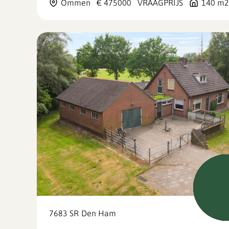
Ommen
€ 475000
VRAAGPRIJS
140 m2
Verk
7683 SR
Den Ham