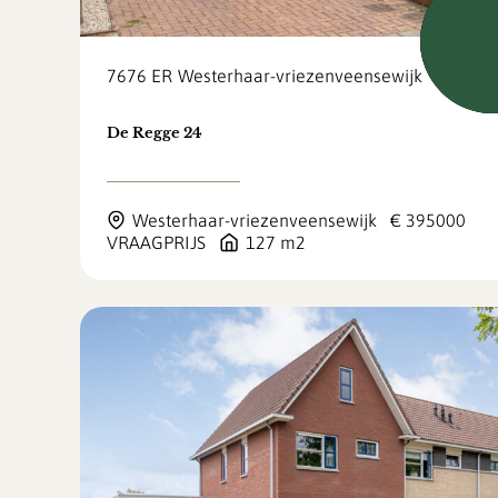
Nie
7676 ER
Westerhaar-vriezenveensewijk
De Regge 24
Westerhaar-vriezenveensewijk
€ 395000
VRAAGPRIJS
127 m2