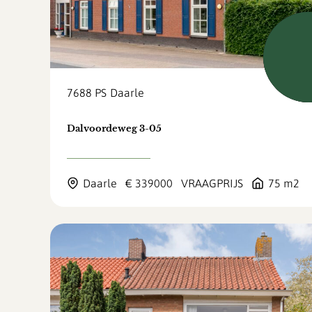
Verk
7688 PS
Daarle
Dalvoordeweg 3-05
Daarle
€ 339000
VRAAGPRIJS
75 m2