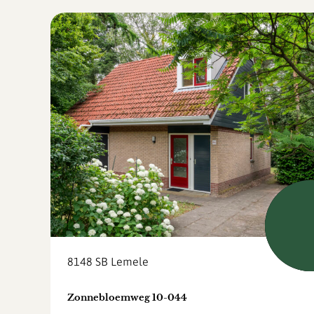
Beschi
8148 SB
Lemele
Zonnebloemweg 10-044