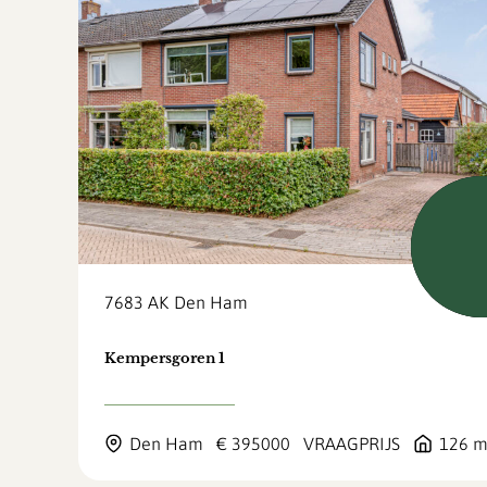
Beschi
7683 AK
Den Ham
Kempersgoren 1
Den Ham
€ 395000
VRAAGPRIJS
126 