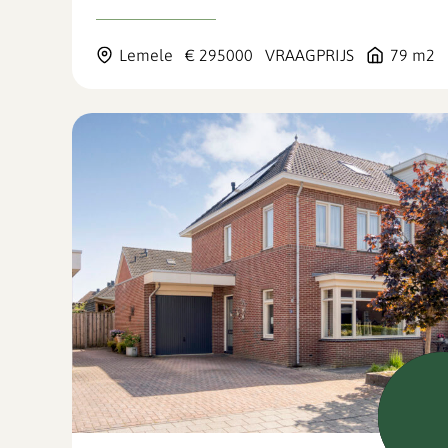
Lemele
€ 295000
VRAAGPRIJS
79 m2
Verk