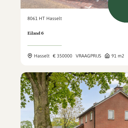
Verkoch
voorb
8061 HT
Hasselt
Eiland 6
Hasselt
€ 350000
VRAAGPRIJS
91 m2